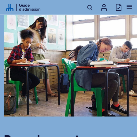
Passer au contenu
Guide
d'admission