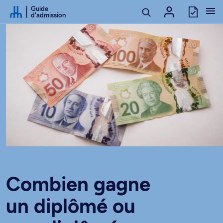
Passer au contenu
Guide
d'admission
Combien gagne
un diplômé ou