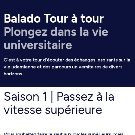
Fil d’arianne
Balado Tour à tour
Plongez dans la vie
universitaire
C'est à votre tour d'écouter des échanges inspirants sur la
vie udemienne et des parcours universitaires de divers
horizons.
Saison 1 | Passez à la
vitesse supérieure
Vous souhaitez faire le saut aux cycles supérieurs, mais