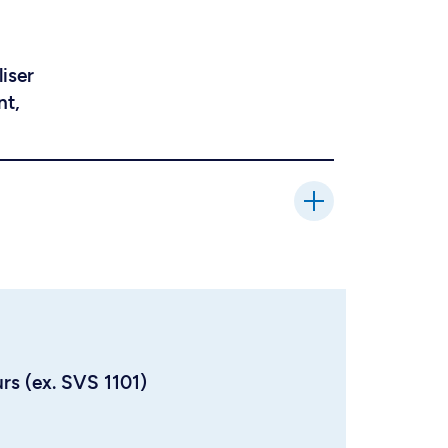
liser
nt,
urs (ex. SVS 1101)