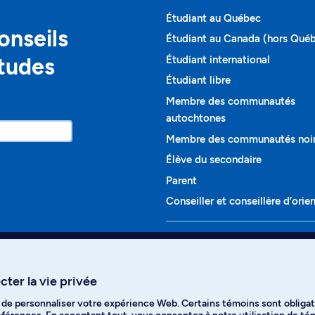
Étudiant au Québec
onseils
Étudiant au Canada (hors Qué
études
Étudiant international
Étudiant libre
Membre des communautés
autochtones
Membre des communautés noi
Élève du secondaire
Parent
Conseiller et conseillère d’orie
Programmes et cours
Liste complète des cours
ter la vie privée
Voir tous les programmes
t de personnaliser votre expérience Web. Certains témoins sont obligat
ikTok
YouTube
Spotify