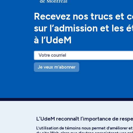
Recevez nos trucs et c
sur l’admission et les 
à l’UdeM
Je veux m'abonner
L’UdeM reconnaît l’importance de respec
L’utilisation de témoins nous permet d’améliorer e
Facebook
Instagram
T