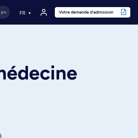
Votre demande d’admission
FR
 médecine
é