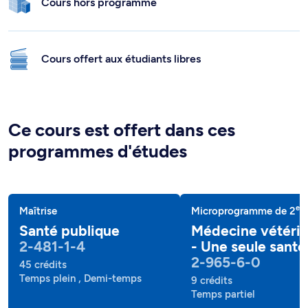
Cours hors programme
Cours offert aux étudiants libres
Ce cours est offert dans ces
programmes d'études
e
Maîtrise
Microprogramme de 2
c
Santé publique
Médecine vétérin
2-481-1-4
- Une seule santé
2-965-6-0
45 crédits
Temps plein , Demi-temps
9 crédits
Temps partiel