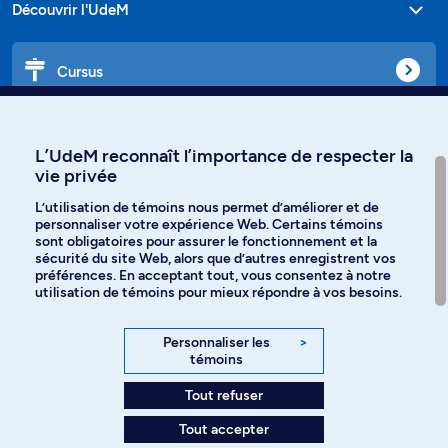
Découvrir l'UdeM
Cursus
Affiniti
L’UdeM reconnaît l’importance de respecter la
vie privée
L’utilisation de témoins nous permet d’améliorer et de
personnaliser votre expérience Web. Certains témoins
Langues
sont obligatoires pour assurer le fonctionnement et la
sécurité du site Web, alors que d’autres enregistrent vos
préférences. En acceptant tout, vous consentez à notre
Facebook
Instagram
utilisation de témoins pour mieux répondre à vos besoins.
TikTok
YouTube
Personnaliser les
>
témoins
Spotify
Tout refuser
Tout accepter
Politique de confidentialité