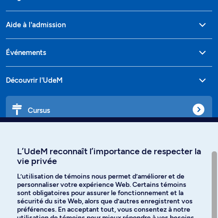
Aide à l'admission
Événements
Découvrir l'UdeM
Cursus
Affiniti
L’UdeM reconnaît l’importance de respecter la
vie privée
L’utilisation de témoins nous permet d’améliorer et de
personnaliser votre expérience Web. Certains témoins
Langues
sont obligatoires pour assurer le fonctionnement et la
sécurité du site Web, alors que d’autres enregistrent vos
préférences. En acceptant tout, vous consentez à notre
Facebook
Instagram
utilisation de témoins pour mieux répondre à vos besoins.