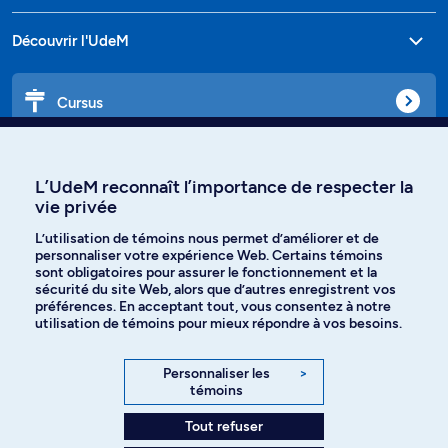
Découvrir l'UdeM
Cursus
Affiniti
L’UdeM reconnaît l’importance de respecter la
vie privée
L’utilisation de témoins nous permet d’améliorer et de
personnaliser votre expérience Web. Certains témoins
Langues
sont obligatoires pour assurer le fonctionnement et la
sécurité du site Web, alors que d’autres enregistrent vos
préférences. En acceptant tout, vous consentez à notre
Facebook
Instagram
utilisation de témoins pour mieux répondre à vos besoins.
TikTok
YouTube
Personnaliser les
>
témoins
Spotify
Tout refuser