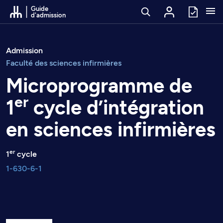
Passer au contenu
Guide
d'admission
Admission
Faculté des sciences infirmières
Microprogramme de
er
1
cycle d’intégration
en sciences infirmières
er
1
cycle
1-630-6-1