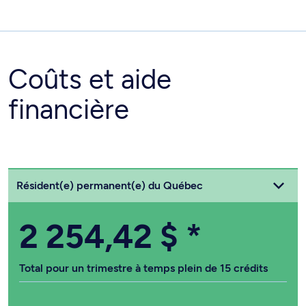
Coûts et aide
financière
Choisissez votre statut
Résident(e) permanent(e) du Québec
2 254,42 $
*
Total pour un trimestre à temps plein de 15 crédits