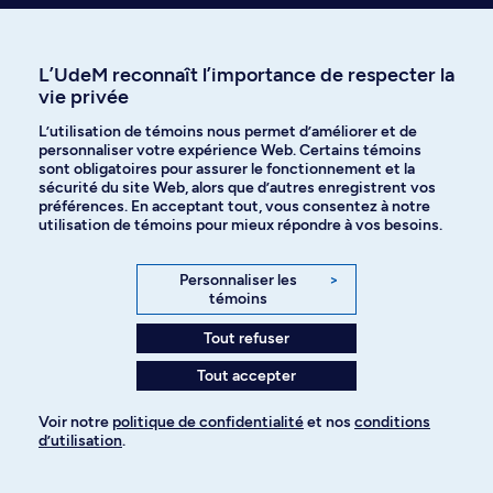
Voir nos réponses instantanées
sur l'admission
L’UdeM reconnaît l’importance de respecter la
vie privée
L’utilisation de témoins nous permet d’améliorer et de
personnaliser votre expérience Web. Certains témoins
Signaler un changement (usage interne)
sont obligatoires pour assurer le fonctionnement et la
sécurité du site Web, alors que d’autres enregistrent vos
préférences. En acceptant tout, vous consentez à notre
utilisation de témoins pour mieux répondre à vos besoins.
Personnaliser les
>
témoins
Besoin d’aide?
Tout refuser
On est là pour vous!
Tout accepter
Accéder au Centre d'aide
Voir notre
politique de confidentialité
et nos
conditions
d’utilisation
.
Pour ajouter à votre demande