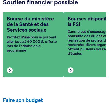
Soutien financier possible
Bourse du ministère
Bourses disponibl
de la Santé et des
la FSI
Services sociaux
Dans le but d'encourager
poursuite des études et l
Profitez d'une bourse pouvant
réalisation de projets de
aller jusqu’à 60 000 $, offerte
recherche, divers organi
lors de l'admission au
offrent plusieurs bourses
programme
d'études
Faire son budget