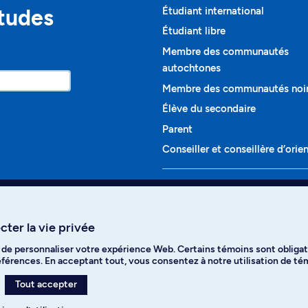
études
Étudiant international
Étudiant libre
Membre des communautés
autochtones
Membre des communautés noi
Élève du secondaire
Parent
Conseiller et conseillère d’orie
Programmes et cours
Liste complète des cours
ter la vie privée
Voir tous les programmes
t de personnaliser votre expérience Web. Certains témoins sont obligat
ikTok
YouTube
Spotify
références. En acceptant tout, vous consentez à notre utilisation de t
Tout accepter