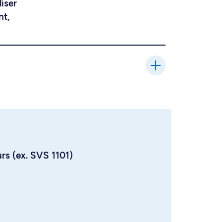
liser
nt,
urs (ex. SVS 1101)