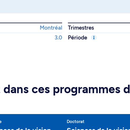
Montréal
Trimestres
3.0
Période
rt dans ces programmes 
e
Doctorat