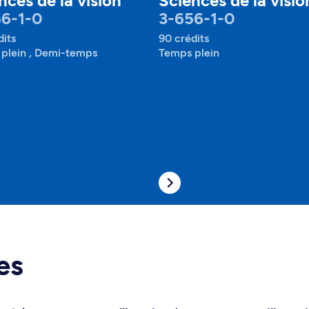
nces de la vision
Sciences de la visio
6-1-0
3-656-1-0
dits
90 crédits
plein , Demi-temps
Temps plein
es