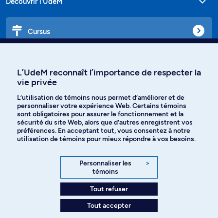
Découvrir l'UdeM
Cursus
Affiniti
L’UdeM reconnaît l’importance de respecter la
vie privée
L’utilisation de témoins nous permet d’améliorer et de
personnaliser votre expérience Web. Certains témoins
Langues
sont obligatoires pour assurer le fonctionnement et la
sécurité du site Web, alors que d’autres enregistrent vos
préférences. En acceptant tout, vous consentez à notre
Facebook
Instagram
utilisation de témoins pour mieux répondre à vos besoins.
TikTok
YouTube
Personnaliser les
>
témoins
Spotify
Tout refuser
Tout accepter
Politique de confidentialité