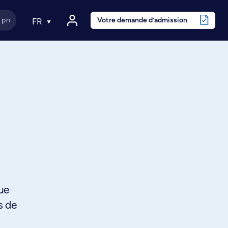
Votre demande d’admission
FR
ue
s de