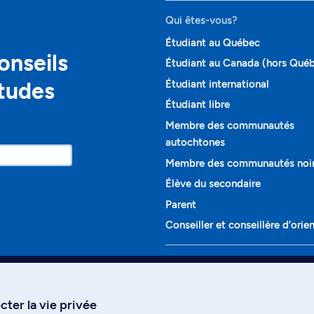
Qui êtes-vous?
Étudiant au Québec
onseils
Étudiant au Canada (hors Qué
études
Étudiant international
Étudiant libre
Membre des communautés
autochtones
Membre des communautés noi
Élève du secondaire
Parent
Conseiller et conseillère d’orie
Programmes et cours
Liste complète des cours
ter la vie privée
Voir tous les programmes