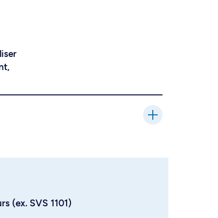
liser
nt,
urs (ex. SVS 1101)