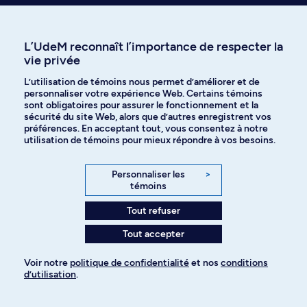
et événements
L’UdeM reconnaît l’importance de respecter la
vie privée
Communiquer avec nous
par téléphone
L’utilisation de témoins nous permet d’améliorer et de
personnaliser votre expérience Web. Certains témoins
sont obligatoires pour assurer le fonctionnement et la
sécurité du site Web, alors que d’autres enregistrent vos
préférences. En acceptant tout, vous consentez à notre
utilisation de témoins pour mieux répondre à vos besoins.
Personnaliser les
>
Recevez nos trucs et conseils sur
témoins
l’admission et les études à l’UdeM
Tout refuser
Tout accepter
Je veux m'abonner
Voir notre
politique de confidentialité
et nos
conditions
d’utilisation
.
Pour ajouter à votre demande