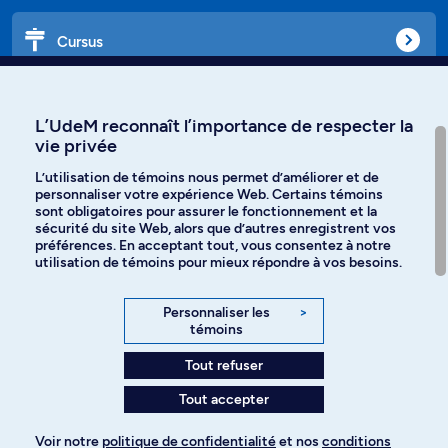
Cursus
Affiniti
L’UdeM reconnaît l’importance de respecter la
vie privée
L’utilisation de témoins nous permet d’améliorer et de
personnaliser votre expérience Web. Certains témoins
Langues
sont obligatoires pour assurer le fonctionnement et la
sécurité du site Web, alors que d’autres enregistrent vos
préférences. En acceptant tout, vous consentez à notre
Facebook
Instagram
utilisation de témoins pour mieux répondre à vos besoins.
TikTok
YouTube
Personnaliser les
>
témoins
Spotify
Tout refuser
Tout accepter
Politique de confidentialité
Voir notre
politique de confidentialité
et nos
conditions