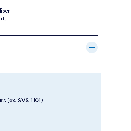
liser
nt,
urs (ex. SVS 1101)