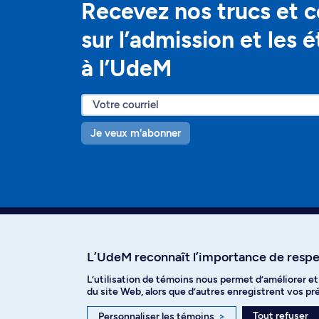
Recevez nos trucs et c
sur l’admission et les 
à l’UdeM
Je veux m'abonner
L’UdeM reconnaît l’importance de respec
L’utilisation de témoins nous permet d’améliorer e
Facebook
Instagram
T
du site Web, alors que d’autres enregistrent vos p
Tout refuser
Personnaliser les témoins
>