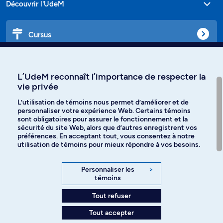
Découvrir l'UdeM
Cursus
Affiniti
L’UdeM reconnaît l’importance de respecter la
vie privée
L’utilisation de témoins nous permet d’améliorer et de
personnaliser votre expérience Web. Certains témoins
Langues
sont obligatoires pour assurer le fonctionnement et la
sécurité du site Web, alors que d’autres enregistrent vos
préférences. En acceptant tout, vous consentez à notre
Facebook
Instagram
utilisation de témoins pour mieux répondre à vos besoins.
TikTok
YouTube
Personnaliser les
>
témoins
Spotify
Tout refuser
Tout accepter
Politique de confidentialité