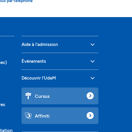
ous par téléphone
Aide à l'admission
Événements
bec)
Découvrir l'UdeM
Cursus
res
Affiniti
ntation