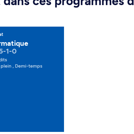
rt dans ces programmes 
at
rmatique
5-1-0
dits
plein , Demi-temps