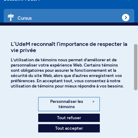
Cursus
Affiniti
L’UdeM reconnaît l’importance de respecter la
vie privée
L’utilisation de témoins nous permet d’améliorer et de
personnaliser votre expérience Web. Certains témoins
Langues
sont obligatoires pour assurer le fonctionnement et la
sécurité du site Web, alors que d’autres enregistrent vos
préférences. En acceptant tout, vous consentez à notre
Facebook
Instagram
utilisation de témoins pour mieux répondre à vos besoins.
TikTok
YouTube
Personnaliser les
>
témoins
Spotify
Tout refuser
Tout accepter
Politique de confidentialité