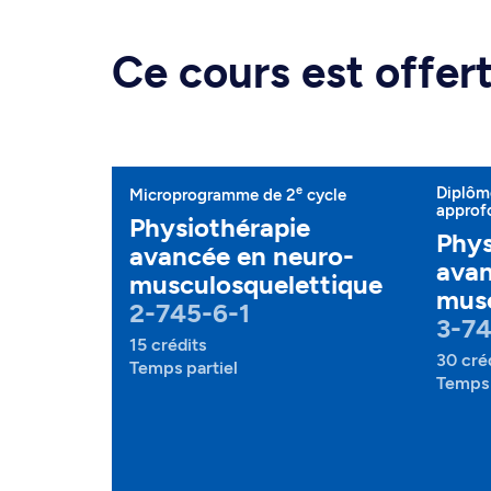
Ce cours est offe
e
Diplôme
Microprogramme de 2
cycle
approf
Physiothérapie
Phys
avancée en neuro-
avan
musculosquelettique
musc
2-745-6-1
3-74
15 crédits
30 cré
Temps partiel
Temps 