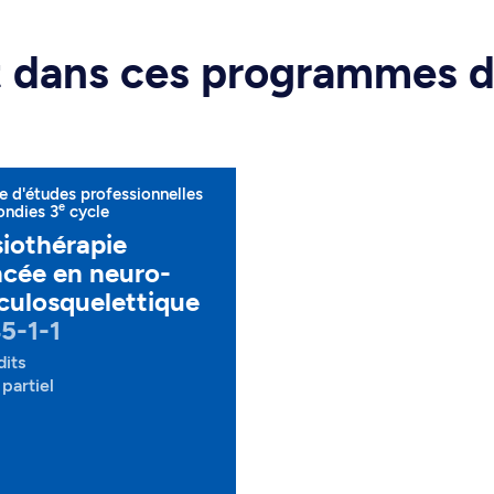
rt dans ces programmes 
 d'études professionnelles
e
ondies 3
cycle
iothérapie
cée en neuro-
ulosquelettique
5-1-1
dits
partiel