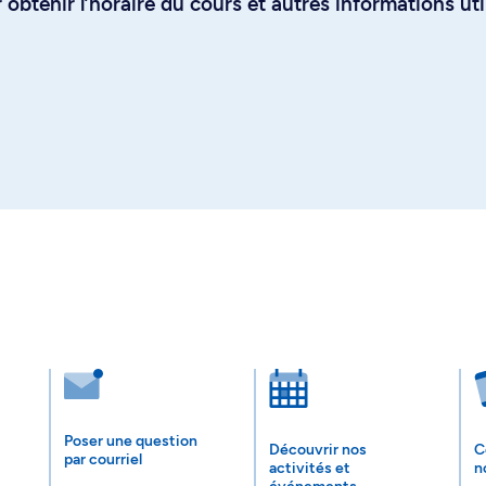
obtenir l’horaire du cours et autres informations uti
Poser une question
Découvrir nos
C
par courriel
activités et
n