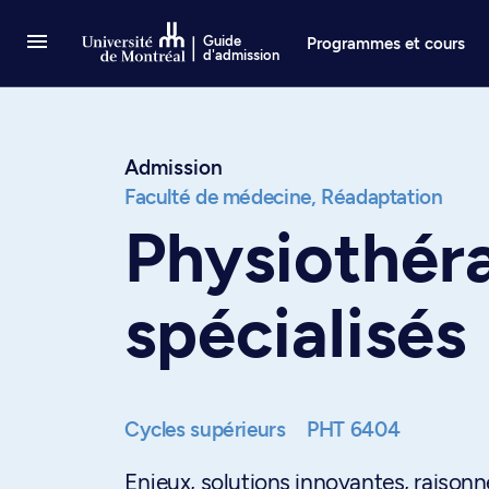
Passer au contenu
Guide
Programmes et cours
d'admission
Admission
Faculté de médecine,
Réadaptation
Physiothér
spécialisés
Cycles supérieurs
PHT 6404
Enjeux, solutions innovantes, raisonn