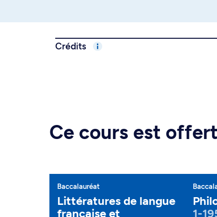
Crédits
Ce cours est offe
Baccalauréat
Baccal
Littératures de langue
Phil
française et
1-19