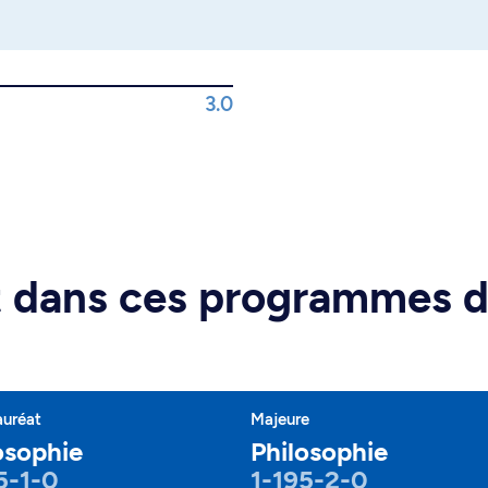
3.0
rt dans ces programmes 
auréat
Majeure
osophie
Philosophie
5-1-0
1-195-2-0