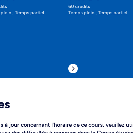
dits
60 crédits
plein , Temps partiel
Temps plein , Temps partiel
es
 à jour concernant l'horaire de ce cours, veuillez uti
uvez des difficultés à naviguer dans le Centre étudia