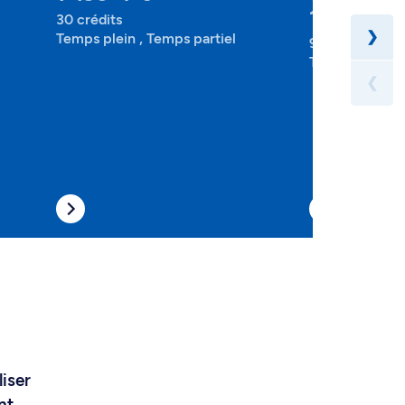
1-199-1-0
30 crédits
❯
Temps plein , Temps partiel
90 crédits
Temps plein , 
❮
liser
nt,