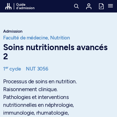
Passer au contenu
Guide
d'admission
Admission
Faculté de médecine,
Nutrition
Soins nutritionnels avancés
2
er
1
cycle
NUT 3056
Processus de soins en nutrition.
Raisonnement clinique.
Pathologies et interventions
nutritionnelles en néphrologie,
immunologie, rhumatologie,