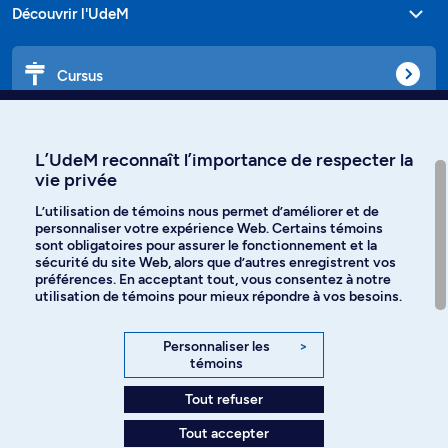
Découvrir l'UdeM
Cursus
Affiniti
L’UdeM reconnaît l’importance de respecter la
vie privée
L’utilisation de témoins nous permet d’améliorer et de
personnaliser votre expérience Web. Certains témoins
Langues
sont obligatoires pour assurer le fonctionnement et la
sécurité du site Web, alors que d’autres enregistrent vos
préférences. En acceptant tout, vous consentez à notre
Facebook
Instagram
utilisation de témoins pour mieux répondre à vos besoins.
TikTok
YouTube
Personnaliser les
>
témoins
Spotify
Tout refuser
Tout accepter