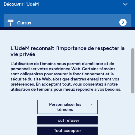
Découvrir l'UdeM
Cursus
Affiniti
L’UdeM reconnaît l’importance de respecter la
vie privée
L’utilisation de témoins nous permet d’améliorer et de
personnaliser votre expérience Web. Certains témoins
Langues
sont obligatoires pour assurer le fonctionnement et la
sécurité du site Web, alors que d’autres enregistrent vos
préférences. En acceptant tout, vous consentez à notre
Facebook
Instagram
utilisation de témoins pour mieux répondre à vos besoins.
TikTok
YouTube
Personnaliser les
>
témoins
Spotify
Tout refuser
Tout accepter