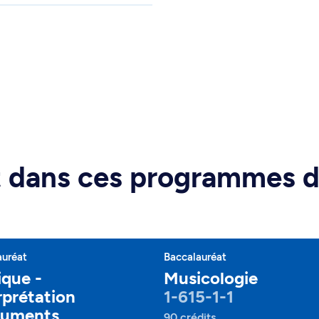
rt dans ces programmes 
auréat
Baccalauréat
que -
Musicologie
rprétation
1-615-1-1
ruments
90 crédits