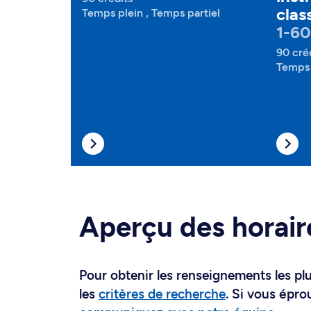
clas
Temps plein , Temps partiel
1-60
90 cré
Temps 
Aperçu des horair
Pour obtenir les renseignements les plus
les
critères de recherche
. Si vous épro