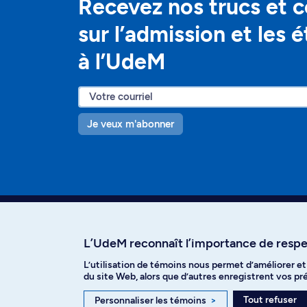
Recevez nos trucs et c
sur l’admission et les 
à l’UdeM
Je veux m'abonner
L’UdeM reconnaît l’importance de respec
L’utilisation de témoins nous permet d’améliorer e
Facebook
Instagram
T
du site Web, alors que d’autres enregistrent vos p
Tout refuser
Personnaliser les témoins
>