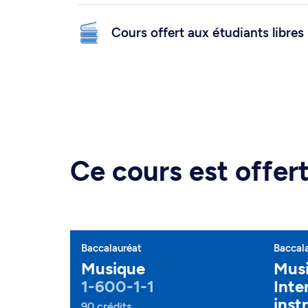
Cours offert aux étudiants libres
Ce cours est offe
Baccalauréat
Baccal
Musique
Musi
1-600-1-1
Inte
inst
90 crédits