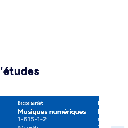
d'études
Baccalauréat
Majeure
Musiques numériques
Musiques,
1-615-1-2
sociétés
1-615-2-2
90 crédits