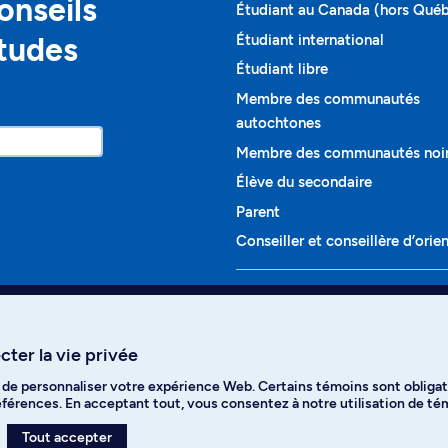
onseils
Étudiant au Canada (hors Qué
études
Étudiant international
Étudiant libre
Membre des communautés
autochtones
Membre des communautés noi
Élève du secondaire
Parent
Conseiller et conseillère d’orie
Programmes et cours
Liste complète des cours
ter la vie privée
Voir tous les programmes
t de personnaliser votre expérience Web. Certains témoins sont obligat
ikTok
YouTube
Spotify
références. En acceptant tout, vous consentez à notre utilisation de t
Tout accepter