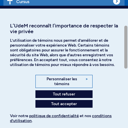
Cursus
Affiniti
L’UdeM reconnaît l’importance de respecter la
vie privée
L’utilisation de témoins nous permet d’améliorer et de
personnaliser votre expérience Web. Certains témoins
Langues
sont obligatoires pour assurer le fonctionnement et la
sécurité du site Web, alors que d’autres enregistrent vos
préférences. En acceptant tout, vous consentez à notre
Facebook
Instagram
utilisation de témoins pour mieux répondre à vos besoins.
TikTok
YouTube
Personnaliser les
>
témoins
Spotify
Tout refuser
Tout accepter
Politique de confidentialité
Voir notre
politique de confidentialité
et nos
conditions
d’utilisation
.
Paramètres des témoins