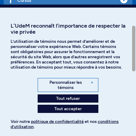
Cursus
Affiniti
L’UdeM reconnaît l’importance de respecter la
vie privée
L’utilisation de témoins nous permet d’améliorer et de
personnaliser votre expérience Web. Certains témoins
Langues
sont obligatoires pour assurer le fonctionnement et la
sécurité du site Web, alors que d’autres enregistrent vos
préférences. En acceptant tout, vous consentez à notre
Facebook
Instagram
utilisation de témoins pour mieux répondre à vos besoins.
TikTok
YouTube
Personnaliser les
>
témoins
Spotify
Tout refuser
Tout accepter
Politique de confidentialité
Voir notre
politique de confidentialité
et nos
conditions
d’utilisation
.
Paramètres des témoins