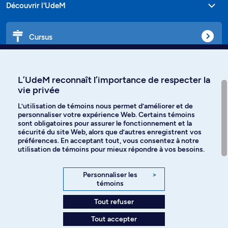
Découvrir l'UdeM
Cursus
Affiniti
L’UdeM reconnaît l’importance de respecter la
vie privée
L’utilisation de témoins nous permet d’améliorer et de
personnaliser votre expérience Web. Certains témoins
Langues
sont obligatoires pour assurer le fonctionnement et la
sécurité du site Web, alors que d’autres enregistrent vos
préférences. En acceptant tout, vous consentez à notre
Facebook
Instagram
utilisation de témoins pour mieux répondre à vos besoins.
TikTok
YouTube
Personnaliser les
>
témoins
Spotify
Tout refuser
Tout accepter
Politique de confidentialité