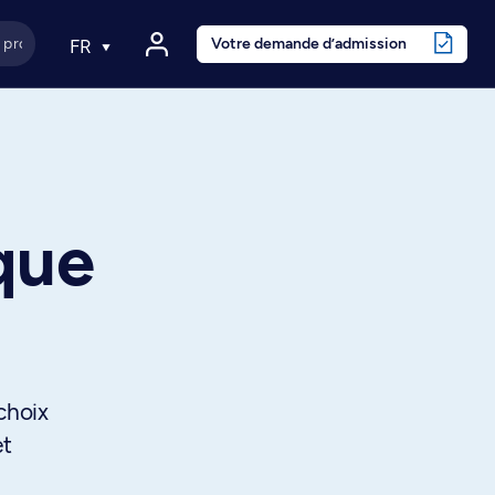
Votre demande d’admission
FR
que
choix
et