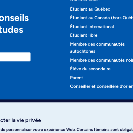
Étudiant au Québec
onseils
Étudiant au Canada (hors Qué
études
Étudiant international
Étudiant libre
Membre des communautés
autochtones
Membre des communautés noi
Élève du secondaire
Parent
Conseiller et conseillère d’orie
Programmes et cours
Liste complète des cours
ter la vie privée
Voir tous les programmes
t de personnaliser votre expérience Web. Certains témoins sont obligat