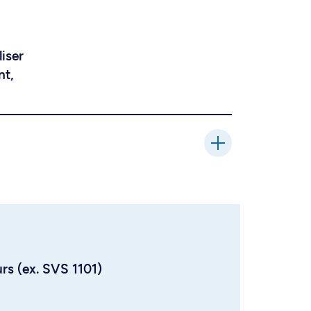
liser
nt,
urs (ex. SVS 1101)