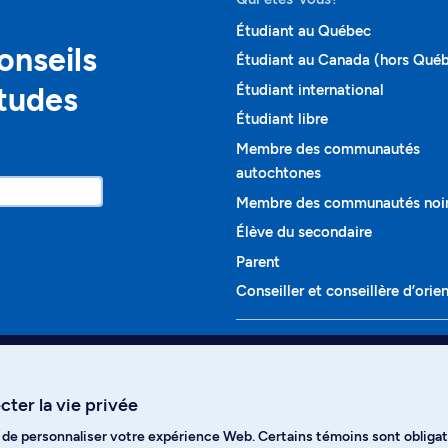
Étudiant au Québec
onseils
Étudiant au Canada (hors Qué
études
Étudiant international
Étudiant libre
Membre des communautés
autochtones
Membre des communautés noi
Élève du secondaire
Parent
Conseiller et conseillère d’orie
Programmes et cours
Liste complète des cours
ter la vie privée
Voir tous les programmes
t de personnaliser votre expérience Web. Certains témoins sont obligat