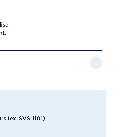
liser
nt,
urs (ex. SVS 1101)