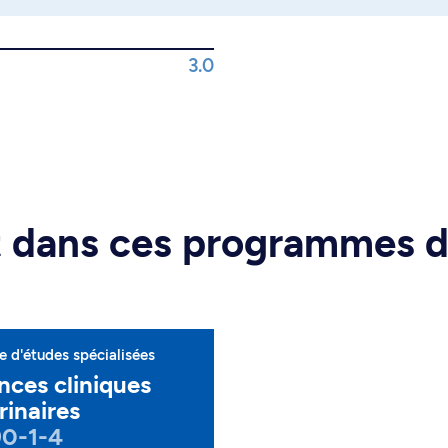
3.0
rt dans ces programmes 
 d'études spécialisées
nces cliniques
rinaires
90-1-4