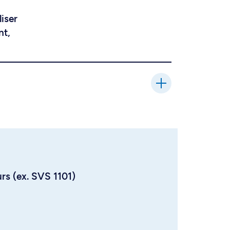
liser
nt,
urs (ex. SVS 1101)