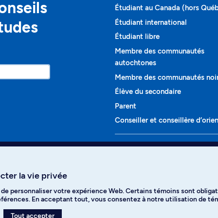
onseils
Étudiant au Canada (hors Qué
études
Étudiant international
Étudiant libre
Membre des communautés
autochtones
Membre des communautés noi
Élève du secondaire
Parent
Conseiller et conseillère d’orie
Programmes et cours
Liste complète des cours
ter la vie privée
Voir tous les programmes
t de personnaliser votre expérience Web. Certains témoins sont obligat
ikTok
YouTube
Spotify
références. En acceptant tout, vous consentez à notre utilisation de t
Tout accepter