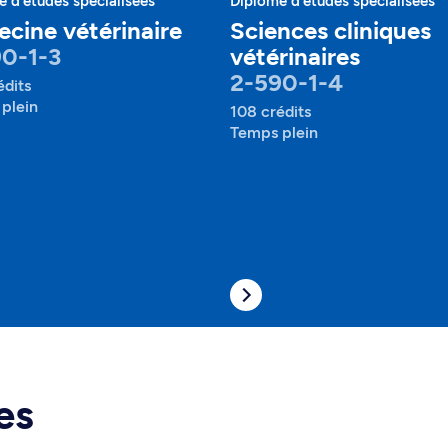
 d'études spécialisées
Diplôme d'études spécialisées
cine vétérinaire
Sciences cliniques
0-1-3
vétérinaires
2-590-1-4
édits
plein
108 crédits
Temps plein
es