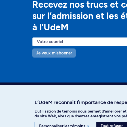
Recevez nos trucs et c
sur l’admission et les 
à l’UdeM
Je veux m'abonner
L’UdeM reconnaît l’importance de respec
L’utilisation de témoins nous permet d’améliorer e
Facebook
Instagram
T
du site Web, alors que d’autres enregistrent vos p
Tout refuser
Personnaliser les témoins
>