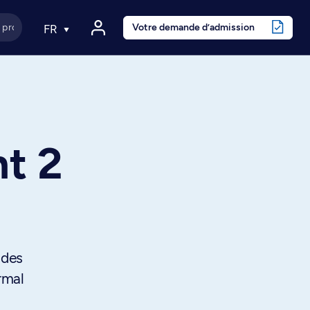
Votre demande d’admission
FR
t 2
 des
rmal