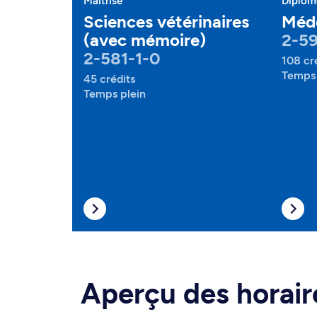
Maîtrise
Diplôme
Sciences vétérinaires
Méde
(avec mémoire)
2-59
2-581-1-0
108 cr
Temps 
45 crédits
Temps plein
Aperçu des horair