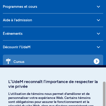
Programmes et cours
Aide à l'admission
Événements
Découvrir l'UdeM
Cursus
Affiniti
L’UdeM reconnaît l’importance de respecter la
vie privée
L’utilisation de témoins nous permet d’améliorer et de
personnaliser votre expérience Web. Certains témoins
Langues
sont obligatoires pour assurer le fonctionnement et la
sécurité du site Web, alors que d’autres enregistrent vos