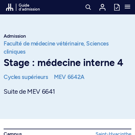
Passer au contenu
Guide
d'admission
Admission
Faculté de médecine vétérinaire,
Sciences
cliniques
Stage : médecine interne 4
Cycles supérieurs
MEV 6642A
Suite de MEV 6641
Campus
Saint-Hyacinthe