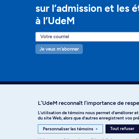
sur l’admission et les 
à l’UdeM
Je veux m'abonner
L’UdeM reconnaît l’importance de respec
L’utilisation de témoins nous permet d’améliorer e
Facebook
Instagram
T
du site Web, alors que d’autres enregistrent vos p
Tout refuser
Personnaliser les témoins
>