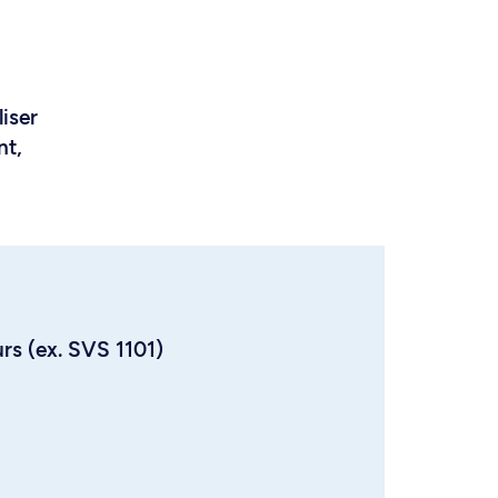
liser
nt,
urs (ex. SVS 1101)