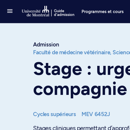
Passer au contenu
Guide
Programmes et cours
d'admission
Admission
Faculté de médecine vétérinaire,
Science
Stage : urg
compagnie 
Cycles supérieurs
MEV 6452J
Stages cliniques permettant d’approf