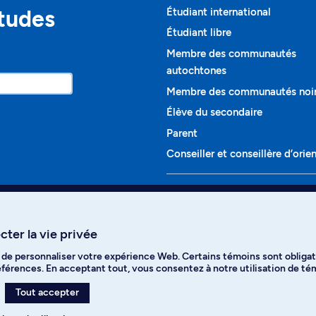
études
Étudiant international
Étudiant libre
Membre des communautés
autochtones
Membre des communautés noi
Élève du secondaire
Parent
Conseiller et conseillère d’orie
Programmes et cours
Liste complète des cours
ter la vie privée
Voir tous les programmes
t de personnaliser votre expérience Web. Certains témoins sont obligat
ikTok
YouTube
Spotify
références. En acceptant tout, vous consentez à notre utilisation de t
Tout accepter