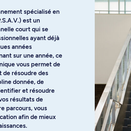
onnement spécialisé en
.S.A.V.) est un
elle court qui se
ssionnelles ayant déjà
ques années
nant sur une année, ce
inique vous permet de
et de résoudre des
line donnée, de
entifier et résoudre
os résultats de
tre parcours, vous
cation afin de mieux
aissances.