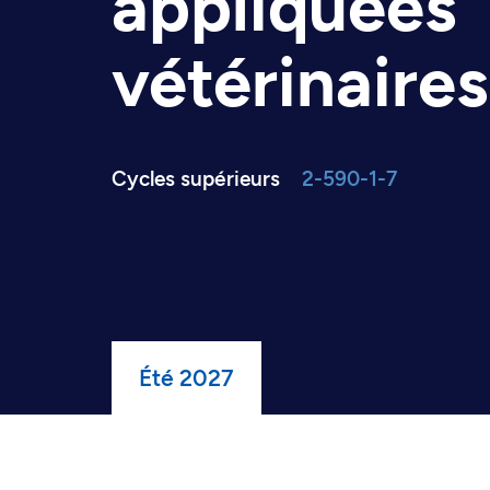
appliquées
vétérinaires
Cycles supérieurs
2-590-1-7
Été 2027