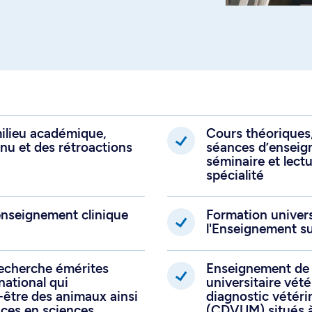
ilieu académique,
Cours théoriques,
u et des rétroactions
séances d’enseign
séminaire et lect
spécialité
enseignement clinique
Formation univers
l'Enseignement s
recherche émérites
Enseignement de q
national qui
universitaire vét
n-être des animaux ainsi
diagnostic vétéri
ces en sciences
(CDVUM) situés à