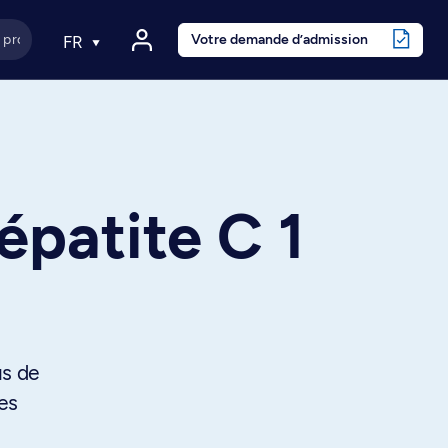
Votre demande d’admission
FR
épatite C 1
us de
es