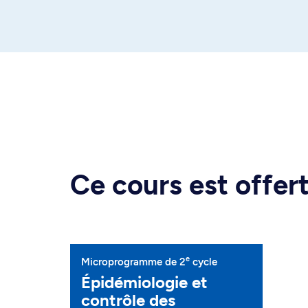
Ce cours est offe
e
Microprogramme de 2
cycle
Épidémiologie et
contrôle des