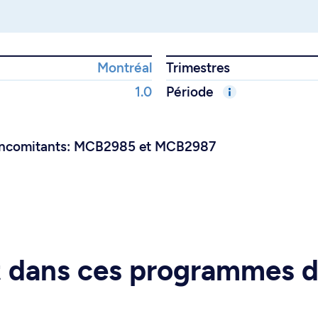
Montréal
Trimestres
1.0
Période
oncomitants: MCB2985 et MCB2987
rt dans ces programmes 