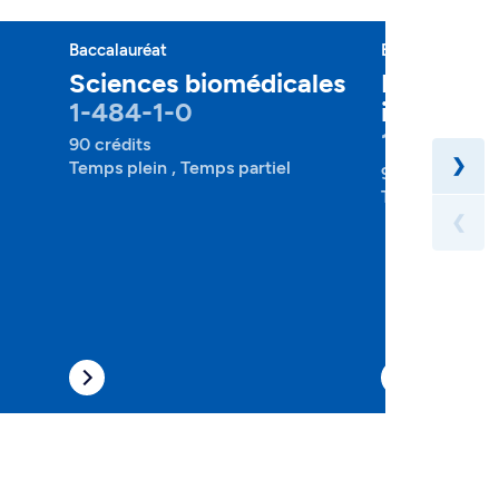
Baccalauréat
Baccalauréat
Sciences biomédicales
Microbiol
1-484-1-0
immunolo
1-500-1-
90 crédits
❯
Temps plein , Temps partiel
90 crédits
Temps plein , 
❮