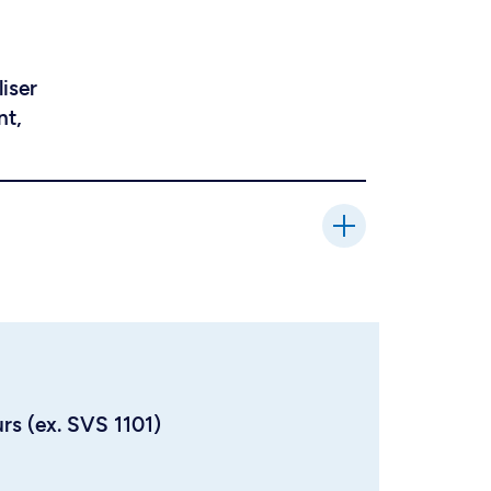
liser
nt,
urs (ex. SVS 1101)