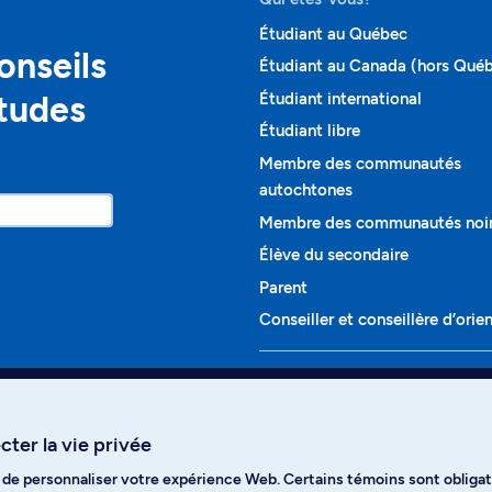
Étudiant au Québec
onseils
Étudiant au Canada (hors Qué
études
Étudiant international
Étudiant libre
Membre des communautés
autochtones
Membre des communautés noi
Élève du secondaire
Parent
Conseiller et conseillère d’orie
Programmes et cours
Liste complète des cours
ter la vie privée
Voir tous les programmes
t de personnaliser votre expérience Web. Certains témoins sont obligat