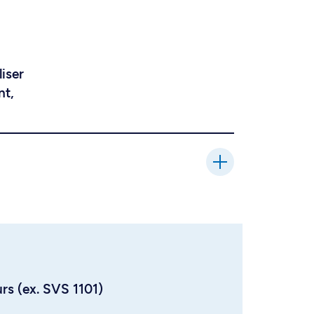
liser
nt,
urs (ex. SVS 1101)