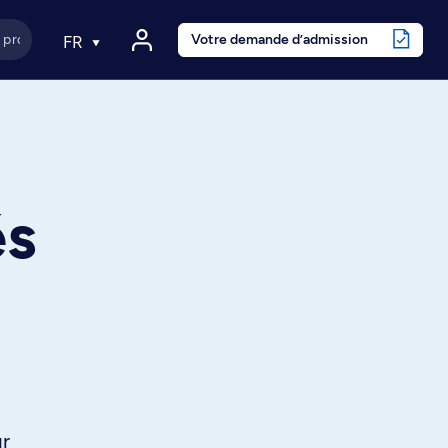
Votre demande d’admission
FR
és
ur