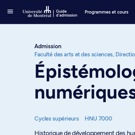
Passer au contenu
Guide
Programmes et cours
d'admission
Admission
Faculté des arts et des sciences,
Directi
Épistémolo
numérique
Cycles supérieurs
HNU 7000
Historique de développement des huma