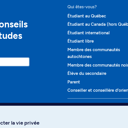
Qui êtes-vous?
Étudiant au Québec
onseils
Étudiant au Canada (hors Qué
études
Étudiant international
Étudiant libre
Membre des communautés
autochtones
Membre des communautés noi
Élève du secondaire
Parent
Conseiller et conseillère d’orie
Programmes et cours
Liste complète des cours
ter la vie privée
Voir tous les programmes