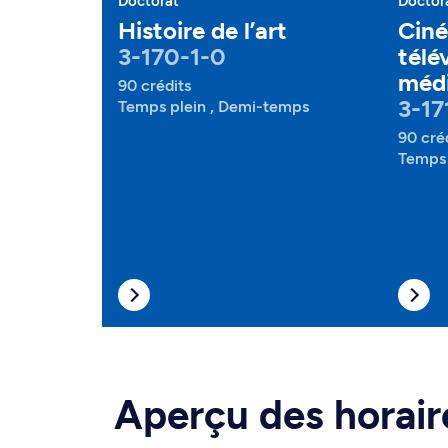
Doctorat
Doctor
Histoire de l’art
Ciné
3-170-1-0
télé
médi
90 crédits
3-17
Temps plein , Demi-temps
90 cré
Temps 
Aperçu des horair