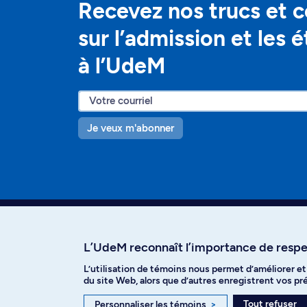
Recevez nos trucs et c
sur l’admission et les 
à l’UdeM
Je veux m'abonner
L’UdeM reconnaît l’importance de respec
L’utilisation de témoins nous permet d’améliorer e
Facebook
Instagram
T
du site Web, alors que d’autres enregistrent vos p
Tout refuser
Personnaliser les témoins
>