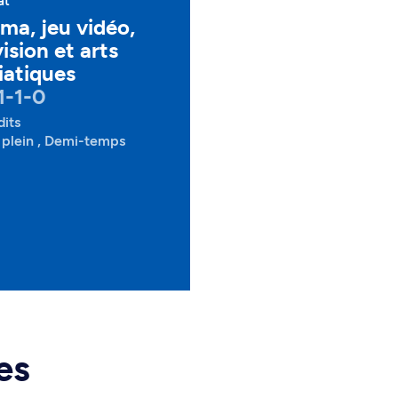
at
ma, jeu vidéo,
vision et arts
atiques
1-1-0
dits
plein , Demi-temps
es