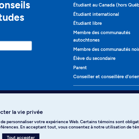
onseils
Étudiant au Canada (hors Qué
études
Étudiant international
Étudiant libre
Membre des communautés
autochtones
Membre des communautés noi
Élève du secondaire
Parent
Conseiller et conseillère d’orie
Programmes et cours
Liste complète des cours
ter la vie privée
Voir tous les programmes
t de personnaliser votre expérience Web. Certains témoins sont obligat
ikTok
YouTube
Spotify
références. En acceptant tout, vous consentez à notre utilisation de t
Tout accepter