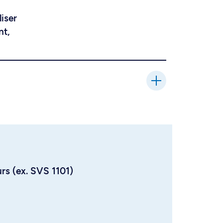
liser
nt,
urs (ex. SVS 1101)