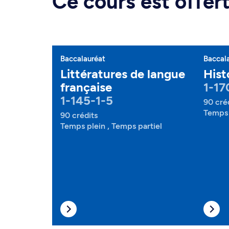
Ce cours est offe
Baccalauréat
Baccal
Littératures de langue
Histo
française
1-17
1-145-1-5
90 cré
Temps 
90 crédits
Temps plein , Temps partiel