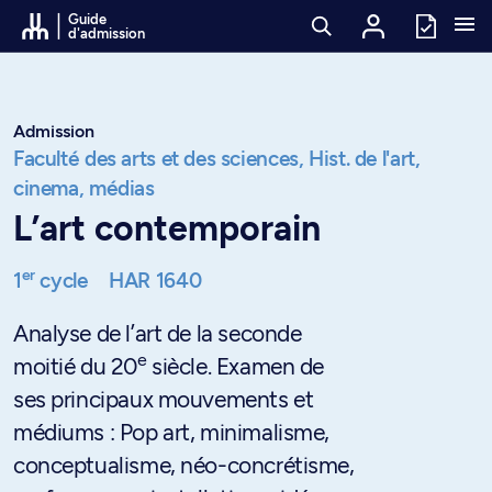
Passer au contenu
Guide
d'admission
Admission
Faculté des arts et des sciences,
Hist. de l'art,
cinema, médias
L’art contemporain
er
1
cycle
HAR 1640
Analyse de l’art de la seconde
e
moitié du 20
siècle. Examen de
ses principaux mouvements et
médiums : Pop art, minimalisme,
conceptualisme, néo-concrétisme,