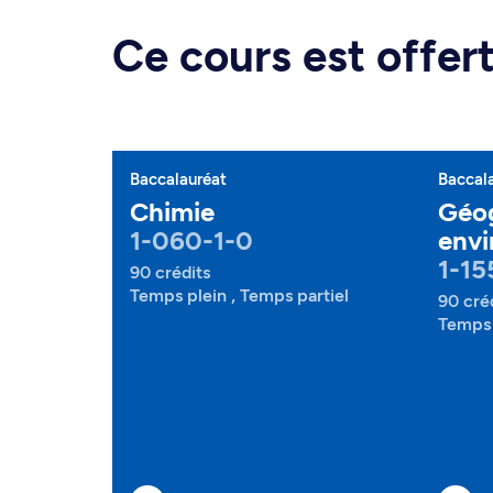
Ce cours est offe
Baccalauréat
Baccal
Chimie
Géo
1-060-1-0
envi
1-15
90 crédits
Temps plein , Temps partiel
90 cré
Temps 