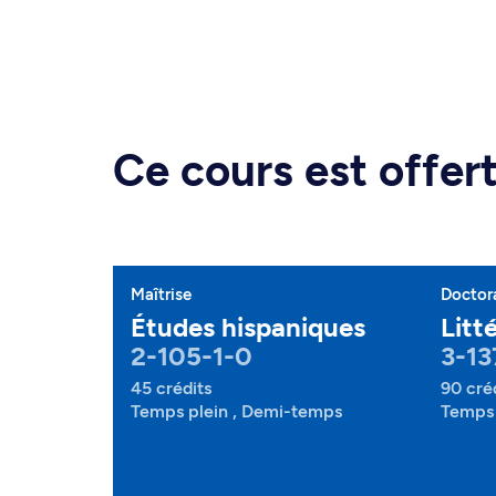
Ce cours est offe
Maîtrise
Doctor
Études hispaniques
Litt
2-105-1-0
3-13
45 crédits
90 cré
Temps plein , Demi-temps
Temps 