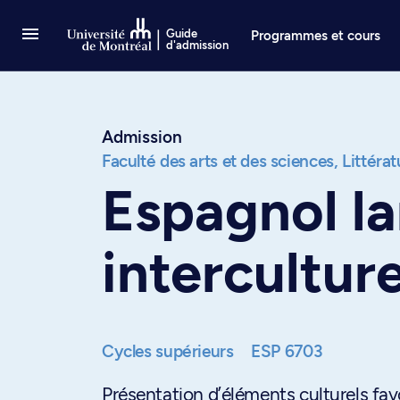
Passer au contenu
Guide
Programmes et cours
d'admission
Admission
Faculté des arts et des sciences,
Littéra
Espagnol la
interculture
Cycles supérieurs
ESP 6703
Présentation d’éléments culturels favo