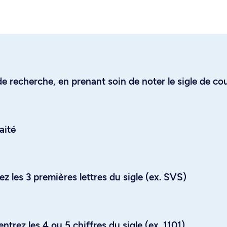
e recherche, en prenant soin de noter le sigle de co
aité
z les 3 premières lettres du sigle (ex. SVS)
trez les 4 ou 5 chiffres du sigle (ex. 1101)