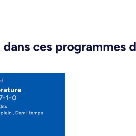
rt dans ces programmes 
at
érature
7-1-0
dits
plein , Demi-temps