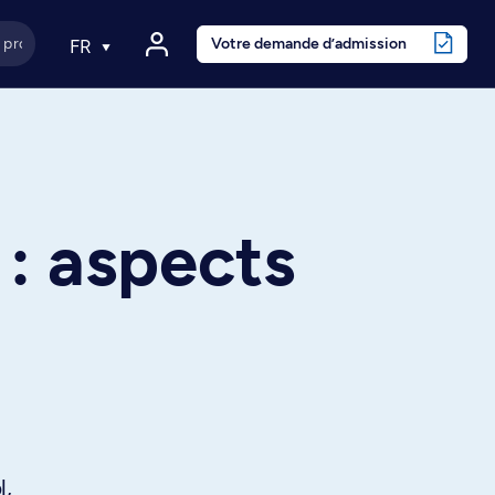
Votre demande d’admission
FR
: aspects
l,