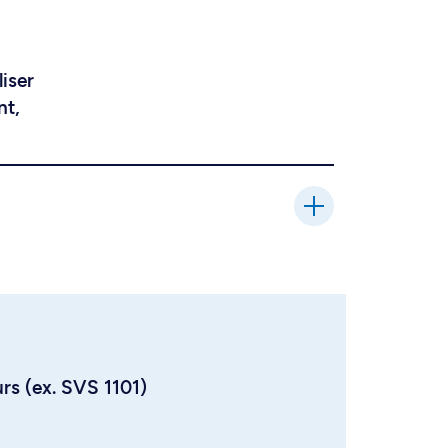
liser
nt,
urs (ex. SVS 1101)