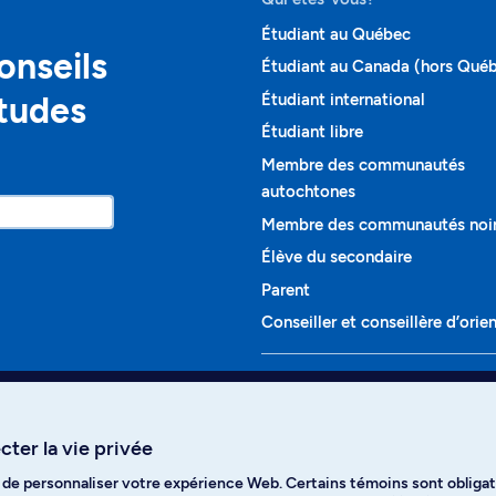
Étudiant au Québec
onseils
Étudiant au Canada (hors Qué
études
Étudiant international
Étudiant libre
Membre des communautés
autochtones
Membre des communautés noi
Élève du secondaire
Parent
Conseiller et conseillère d’orie
Programmes et cours
Liste complète des cours
ter la vie privée
Voir tous les programmes
t de personnaliser votre expérience Web. Certains témoins sont obligat