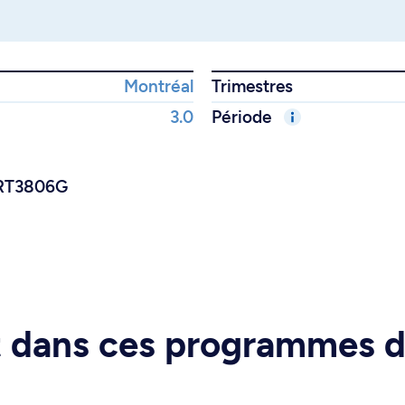
Montréal
Trimestres
3.0
Période
/DRT3806G
rt dans ces programmes 