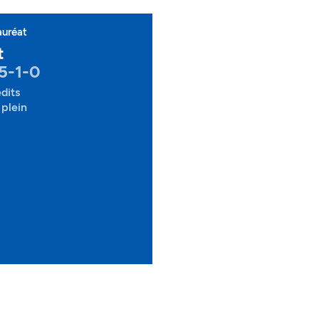
auréat
t
5-1-0
dits
plein