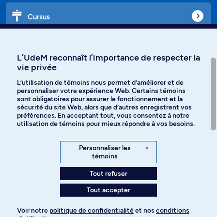
Cursus
Affiniti
L’UdeM reconnaît l’importance de respecter la
vie privée
L’utilisation de témoins nous permet d’améliorer et de
personnaliser votre expérience Web. Certains témoins
Langues
sont obligatoires pour assurer le fonctionnement et la
sécurité du site Web, alors que d’autres enregistrent vos
préférences. En acceptant tout, vous consentez à notre
Facebook
Instagram
utilisation de témoins pour mieux répondre à vos besoins.
TikTok
YouTube
Personnaliser les
>
témoins
Spotify
Tout refuser
Tout accepter
Politique de confidentialité
Voir notre
politique de confidentialité
et nos
conditions