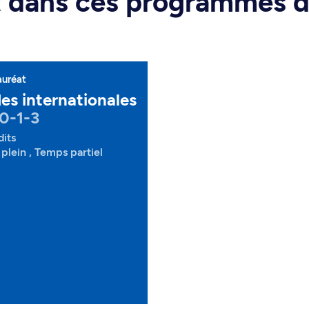
rt dans ces programmes 
auréat
es internationales
0-1-3
dits
plein , Temps partiel