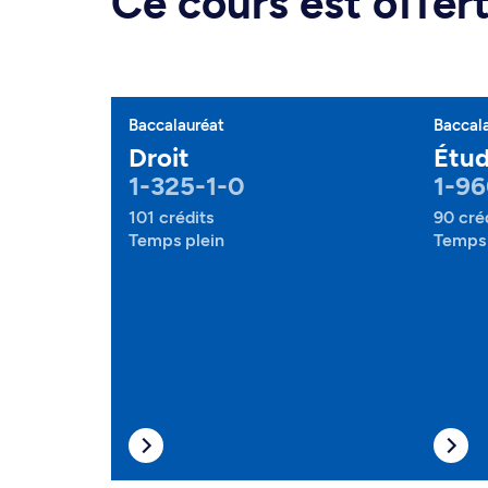
Ce cours est offe
Baccalauréat
Baccal
Droit
Étud
1-325-1-0
1-96
101 crédits
90 cré
Temps plein
Temps 