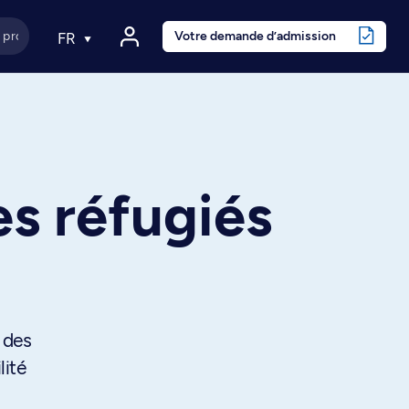
Votre demande d’admission
FR
es réfugiés
i des
lité