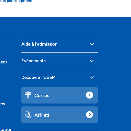
ous par téléphone
Aide à l'admission
Événements
bec)
Découvrir l'UdeM
Cursus
res
Affiniti
ntation