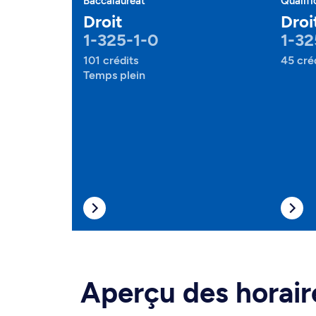
Baccalauréat
Qualifi
Droit
Droi
1-325-1-0
1-32
101 crédits
45 cré
Temps plein
Aperçu des horair