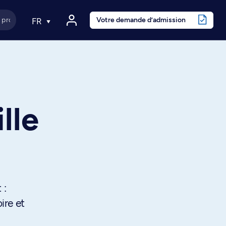
Votre demande d’admission
FR
lle
 :
ire et