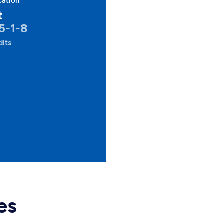
cation
t
5-1-8
dits
es