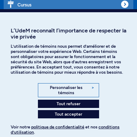
Cursus
Affiniti
L’UdeM reconnaît l’importance de respecter la
vie privée
L’utilisation de témoins nous permet d’améliorer et de
personnaliser votre expérience Web. Certains témoins
Langues
sont obligatoires pour assurer le fonctionnement et la
sécurité du site Web, alors que d’autres enregistrent vos
préférences. En acceptant tout, vous consentez à notre
Facebook
Instagram
utilisation de témoins pour mieux répondre à vos besoins.
TikTok
YouTube
Personnaliser les
>
témoins
Spotify
Tout refuser
Tout accepter
Politique de confidentialité
Voir notre
politique de confidentialité
et nos
conditions
d’utilisation
.