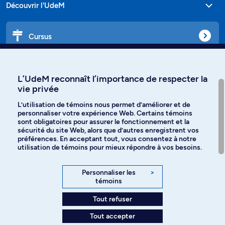
Découvrir l'UdeM
Cursus
Affiniti
L’UdeM reconnaît l’importance de respecter la
vie privée
L’utilisation de témoins nous permet d’améliorer et de
personnaliser votre expérience Web. Certains témoins
Langues
sont obligatoires pour assurer le fonctionnement et la
sécurité du site Web, alors que d’autres enregistrent vos
préférences. En acceptant tout, vous consentez à notre
Facebook
Instagram
utilisation de témoins pour mieux répondre à vos besoins.
TikTok
YouTube
Personnaliser les
>
témoins
Spotify
Tout refuser
Tout accepter
Politique de confidentialité