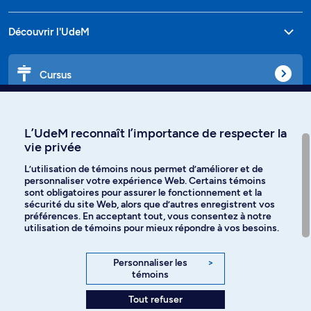
Découvrir l'UdeM
Cursus
Affiniti
L’UdeM reconnaît l’importance de respecter la
vie privée
L’utilisation de témoins nous permet d’améliorer et de
personnaliser votre expérience Web. Certains témoins
Langues
sont obligatoires pour assurer le fonctionnement et la
sécurité du site Web, alors que d’autres enregistrent vos
préférences. En acceptant tout, vous consentez à notre
Facebook
Instagram
utilisation de témoins pour mieux répondre à vos besoins.
TikTok
YouTube
Personnaliser les
>
témoins
Spotify
Tout refuser